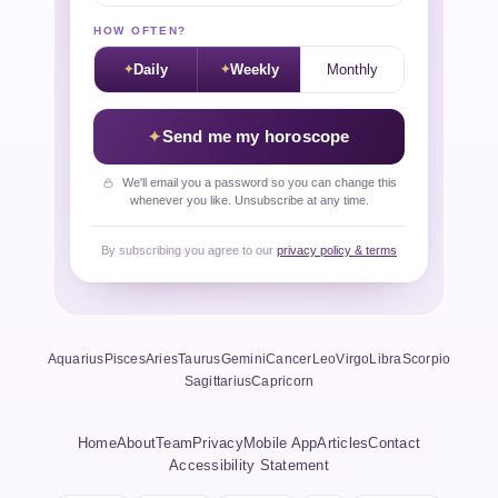
HOW OFTEN?
Daily
Weekly
Monthly
Send me my horoscope
We'll email you a password so you can change this
whenever you like. Unsubscribe at any time.
By subscribing you agree to our
privacy policy & terms
Aquarius
Pisces
Aries
Taurus
Gemini
Cancer
Leo
Virgo
Libra
Scorpio
Sagittarius
Capricorn
Home
About
Team
Privacy
Mobile App
Articles
Contact
Accessibility Statement