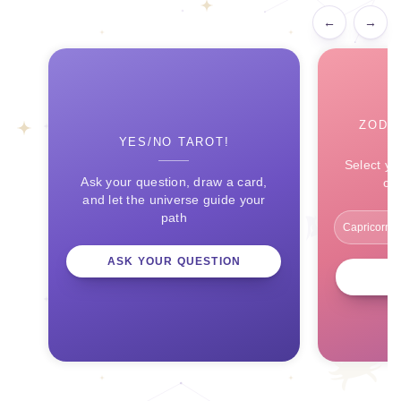
←
→
ZODI
YES/NO TAROT!
Select yo
Ask your question, draw a card,
ce
and let the universe guide your
path
ASK YOUR QUESTION