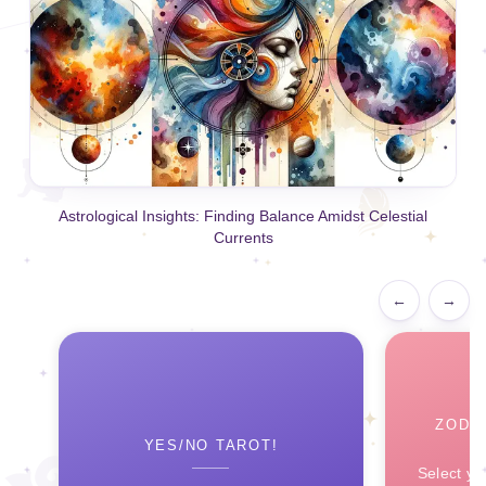
Astrological Insights: Finding Balance Amidst Celestial
Currents
←
→
ZODI
YES/NO TAROT!
Select yo