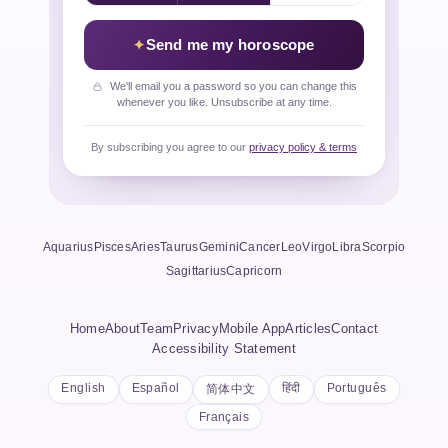
Send me my horoscope
We'll email you a password so you can change this
whenever you like. Unsubscribe at any time.
By subscribing you agree to our
privacy policy & terms
Aquarius
Pisces
Aries
Taurus
Gemini
Cancer
Leo
Virgo
Libra
Scorpio
Sagittarius
Capricorn
Home
About
Team
Privacy
Mobile App
Articles
Contact
Accessibility Statement
English
Español
हिंदी
Português
简体中文
Français