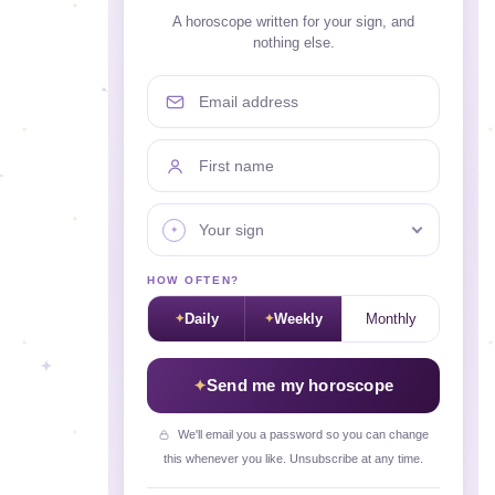
A horoscope written for your sign, and
nothing else.
Email address
First name
Your sign
HOW OFTEN?
Daily
Weekly
Monthly
Send me my horoscope
We'll email you a password so you can change
this whenever you like. Unsubscribe at any time.